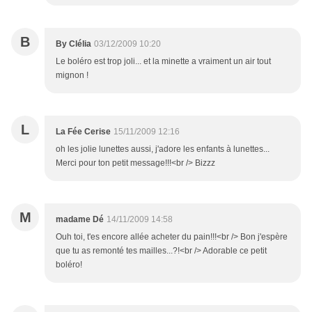
B
By Clélia
03/12/2009 10:20
Le boléro est trop joli... et la minette a vraiment un air tout
mignon !
L
La Fée Cerise
15/11/2009 12:16
oh les jolie lunettes aussi, j'adore les enfants à lunettes...
Merci pour ton petit message!!!<br /> Bizzz
M
madame Dé
14/11/2009 14:58
Ouh toi, t'es encore allée acheter du pain!!!<br /> Bon j'espère
que tu as remonté tes mailles...?!<br /> Adorable ce petit
boléro!